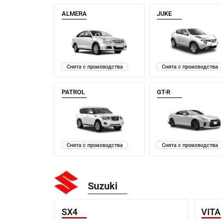
ALMERA
JUKE
Снята с производства
Снята с производства
PATROL
GT-R
Снята с производства
Снята с производства
Suzuki
SX4
VIT