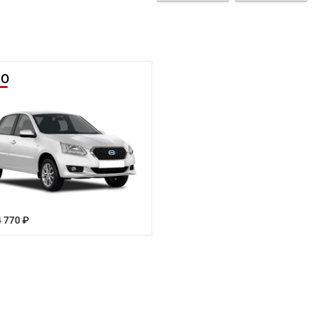
DO
4 770 ₽