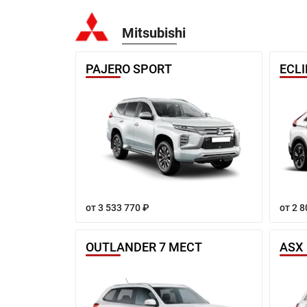
Mitsubishi
PAJERO SPORT
ECL
от 3 533 770 ₽
от 2 8
OUTLANDER 7 МЕСТ
ASX