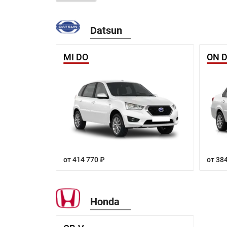
Datsun
MI DO
ON 
от 414 770 ₽
от 38
Honda