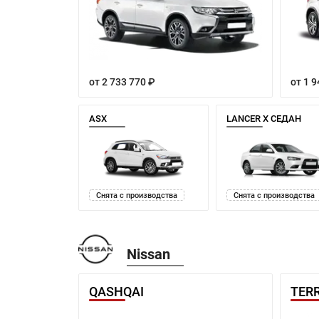
от 2 733 770 ₽
от 1 9
ASX
LANCER X СЕДАН
Снята с производства
Снята с производства
Nissan
QASHQAI
TER