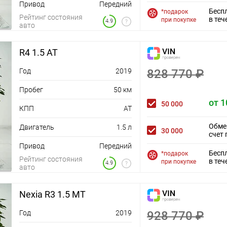
Привод
Передний
Бесп
*подарок
Рейтинг состояния
в теч
при покупке
4.9
авто
R4 1.5 AT
Год
2019
828 770 ₽
Пробег
50 км
от 1
50 000
КПП
AT
Обме
Двигатель
1.5 л
30 000
счет 
Привод
Передний
Бесп
*подарок
Рейтинг состояния
в теч
при покупке
4.9
авто
Nexia R3 1.5 MT
Год
2019
928 770 ₽