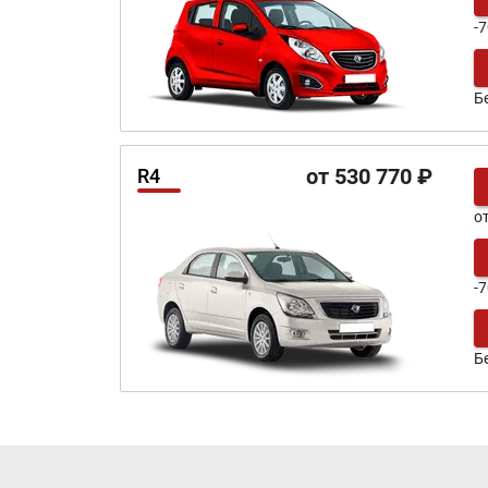
-7
Б
от 530 770 ₽
R4
о
-7
Б