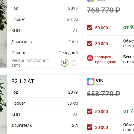
Год
2019
768 770 ₽
Пробег
50 км
от 9
50 000
КПП
AT
Обме
Двигатель
1.5 л
30 000
счет 
Привод
Передний
Бесп
*подарок
Рейтинг состояния
в теч
при покупке
4.9
авто
R2 1.2 AT
Год
2019
658 770 ₽
Пробег
50 км
от 7
50 000
КПП
AT
Обме
Двигатель
1.2 л
30 000
счет 