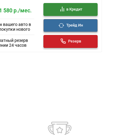
в Кредит
1 580 р./мес.
н вашего авто в
Трейд Ин
покупки нового
латный резерв
Резерв
ении 24 часов