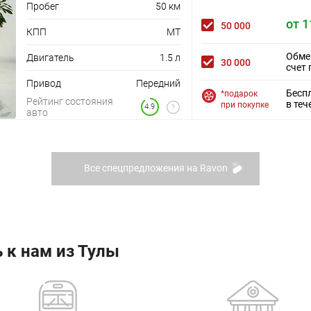
Пробег
50 км
от 1
50 000
КПП
MT
Обме
Двигатель
1.5 л
30 000
счет 
Привод
Передний
Бесп
*подарок
Рейтинг состояния
в теч
при покупке
4.9
авто
Все спецпредложения на Ravon
 к нам из Тулы