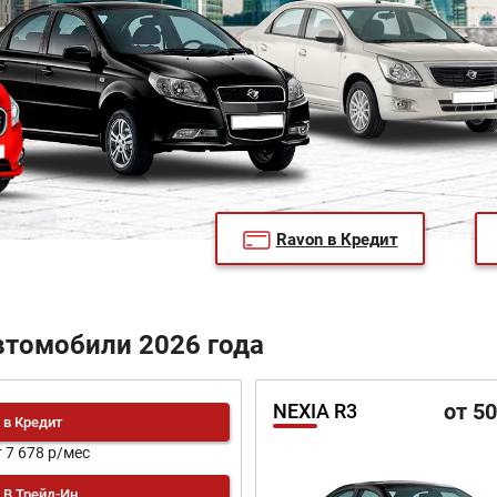
Ravon в Кредит
втомобили 2026 года
от 5
NEXIA R3
в Кредит
т 7 678 р/мес
В Трейд-Ин