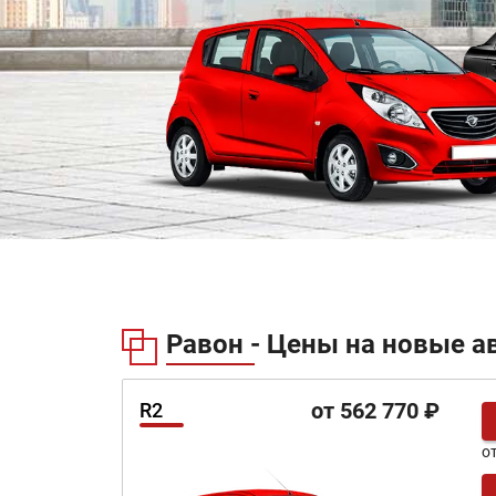
Равон - Цены на новые а
от 562 770 ₽
R2
о