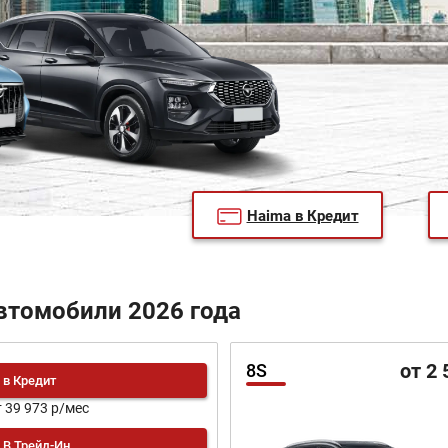
Haima в Кредит
втомобили 2026 года
от 2 
8S
в Кредит
т 39 973 р/мес
В Трейд-Ин