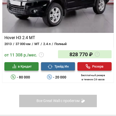
Hover H3 2.4 MT
2013
37 000 км
MT
2.4 л
Полный
828 770 ₽
от 11 308 р./мес.
в Кредит
Трейд Ин
Резерв
Бесплатный резерв
- 80 000
- 20 000
в течении 24 часов
Все Great Wall с пробегом