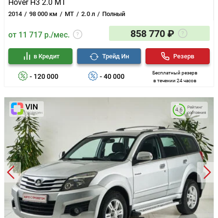
Hover H3 2.0 MT
2014
98 000 км
MT
2.0 л
Полный
858 770 ₽
от 11 717 р./мес.
в Кредит
Трейд Ин
Резерв
Бесплатный резерв
- 120 000
- 40 000
в течении 24 часов
Рейтинг
4.6
состояния