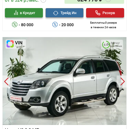
от 8 524 р./мес.
в Кредит
Трейд Ин
Резерв
Бесплатный резерв
- 80 000
- 20 000
в течении 24 часов
Рейтинг
4.6
состояния