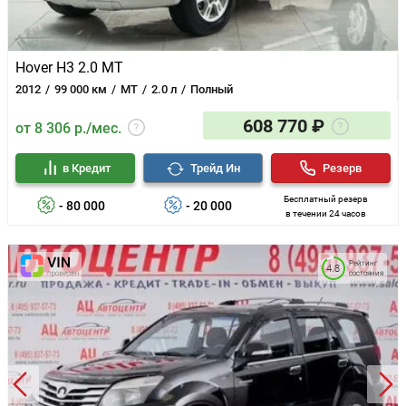
Hover H3 2.0 MT
2012
99 000 км
MT
2.0 л
Полный
608 770 ₽
от 8 306 р./мес.
в Кредит
Трейд Ин
Резерв
Бесплатный резерв
- 80 000
- 20 000
в течении 24 часов
Рейтинг
4.8
состояния