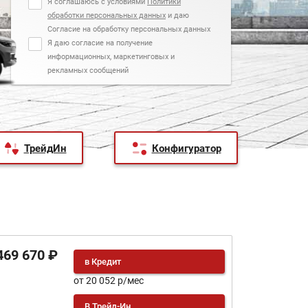
Я соглашаюсь с условиями
Политики
обработки персональных данных
и даю
Согласие на обработку персональных данных
Я даю согласие на получение
информационных, маркетинговых и
рекламных сообщений
ТрейдИн
Конфигуратор
469 670 ₽
в Кредит
от 20 052 р/мес
В Трейд-Ин