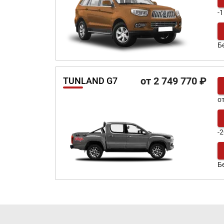
-
Б
от 2 749 770 ₽
TUNLAND G7
о
-
Б