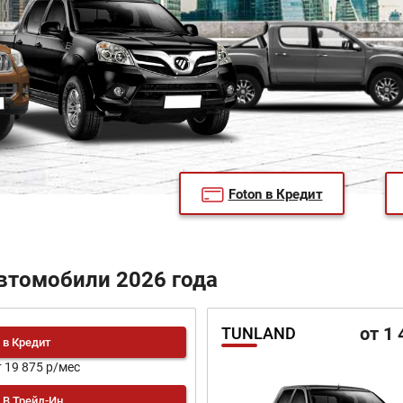
Foton в Кредит
втомобили 2026 года
от 1 
TUNLAND
в Кредит
т 19 875 р/мес
В Трейд-Ин