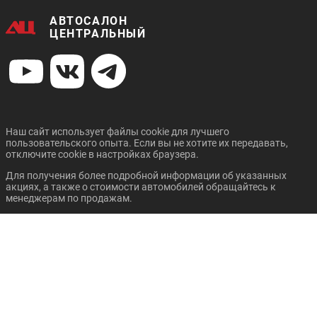
АВТОСАЛОН
ЦЕНТРАЛЬНЫЙ
Наш сайт использует файлы cookie для лучшего
пользовательского опыта. Если вы не хотите их передавать,
отключите cookie в настройках браузера.
Для получения более подробной информации об указанных
акциях, а также о стоимости автомобилей обращайтесь к
менеджерам по продажам.
Стоимость подарка не зависит от стоимости купленного а/м,
покупатель может выбрать любой подарок из перечисленных
при покупке а/м.
Обращаем Ваше внимание на то, что данный сайт носит
исключительно информационный характер и ни при каких
условиях не является публичной офертой, определяемой
положениями статьи 437 Гражданского кодекса Российской
Федерации.